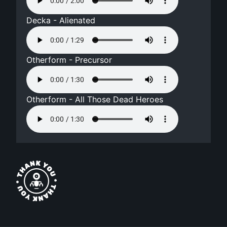
Decka - Alienated
Otherform - Precursor
Otherform - All Those Dead Heroes