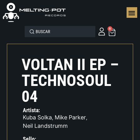
SEGUN
0
VOLTAN II EP –
TECHNOSOUL
04
Artista:
Kuba Solka
Mike Parker
,
,
Neil Landstrumm
Sello: