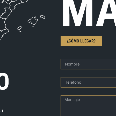
MA
¿CÓMO LLEGAR?
O
a)