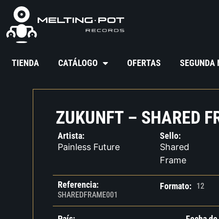
TIENDA
CATÁLOGO
OFERTAS
SEGUNDA
ZUKUNFT – SHARED F
Artista:
Sello:
Painless Future
Shared
Frame
Referencia:
Formato:
12
SHAREDFRAME001
País:
Fecha de