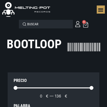
SEGUN
0
BOOTLOOP
PRECIO
0
€
—
136
€
PALABRA