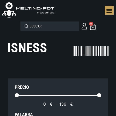
SEGUN
0
ISNESS
PRECIO
0
€
—
136
€
PALABRA