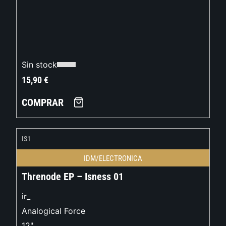
Sin stock
15,90
€
COMPRAR
IS1
IDM/ELECTRONICA
Threnode EP – Isness 01
ir_
Analogical Force
12"