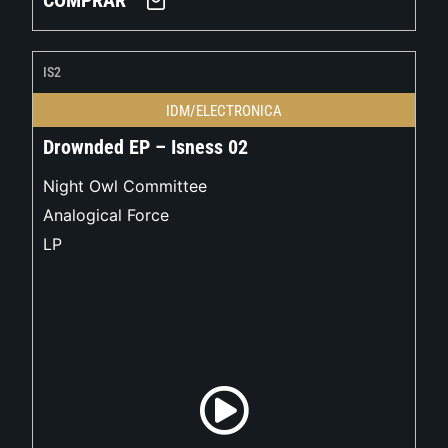
COMPRAR
IS2
IDM/ELECTRONICA
Drownded EP – Isness 02
Night Owl Committee
Analogical Force
LP