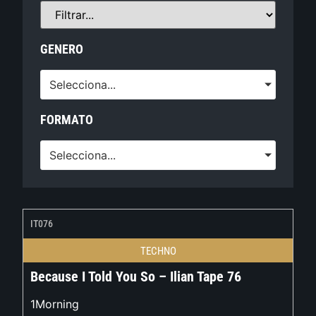
GENERO
Selecciona...
FORMATO
Selecciona...
IT076
TECHNO
Because I Told You So – Ilian Tape 76
1Morning