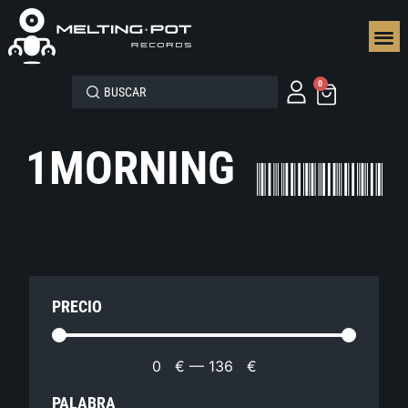
SEGUN
0
1MORNING
PRECIO
0
€
—
136
€
PALABRA