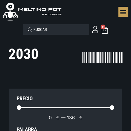
SEGUN
0
2030
PRECIO
0
€
—
136
€
PALABRA