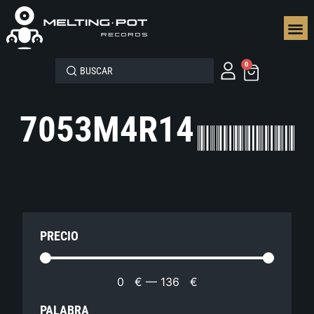
SEGUN
0
7053M4R14
PRECIO
0
€
—
136
€
PALABRA