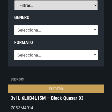
GENERO
Selecciona...
FORMATO
Selecciona...
BQSR003
ELECTRO
3v1L 6L0B4L15M – Black Quasar 03
7053M4R14