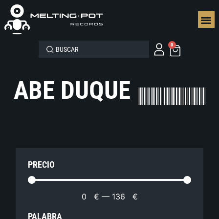
SEGUN
0
ABE DUQUE
PRECIO
0
€
—
136
€
PALABRA