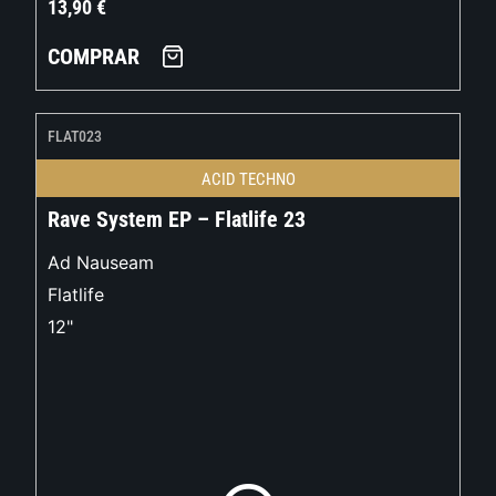
13,90
€
COMPRAR
FLAT023
ACID TECHNO
Rave System EP – Flatlife 23
Ad Nauseam
Flatlife
12"