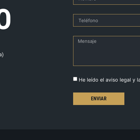
O
a)
He leído el aviso legal y l
ENVIAR