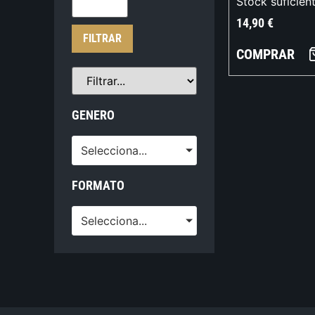
Stock suficien
14,90
€
FILTRAR
COMPRAR
GENERO
Selecciona...
FORMATO
Selecciona...