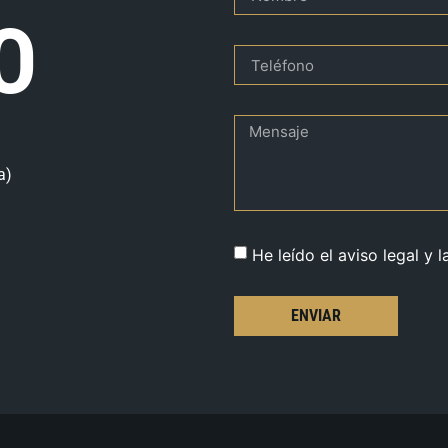
O
a)
He leído el aviso legal y l
ENVIAR