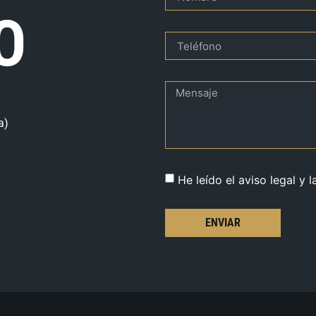
O
a)
He leído el aviso legal y l
ENVIAR