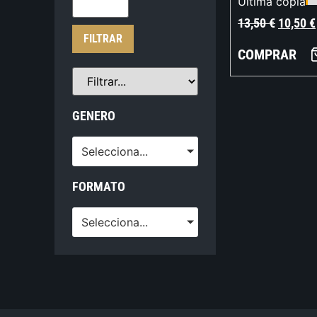
Última copia
13,50
€
10,50
€
FILTRAR
COMPRAR
GENERO
Selecciona...
FORMATO
Selecciona...