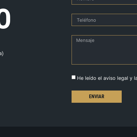
O
a)
He leído el aviso legal y l
ENVIAR