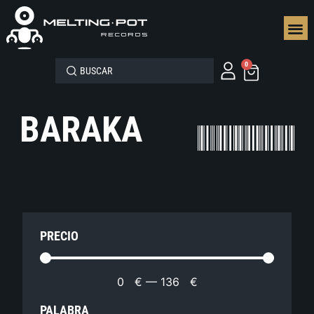
SEGUN
0
BARAKA
PRECIO
0
€
—
136
€
PALABRA