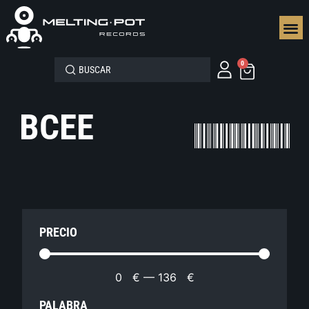
SEGUN
0
BCEE
PRECIO
0
€
—
136
€
PALABRA