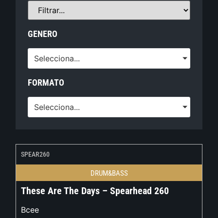
GENERO
Selecciona...
FORMATO
Selecciona...
SPEAR260
DRUM&BASS
These Are The Days – Spearhead 260
Bcee