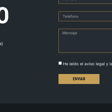
O
a)
He leído el aviso legal y l
ENVIAR