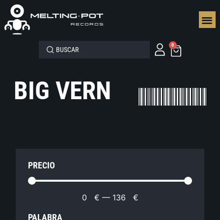
SEGUN
0
BIG VERN
PRECIO
0
€
—
136
€
PALABRA