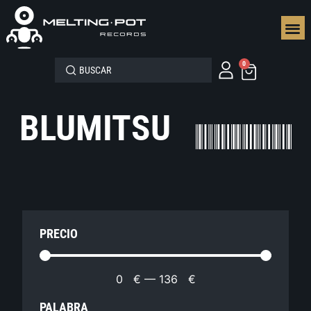
SEGUN
0
BLUMITSU
PRECIO
0
€
—
136
€
PALABRA