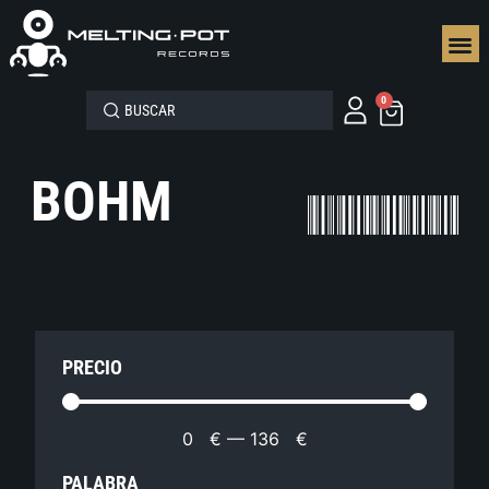
SEGUN
0
BOHM
PRECIO
0
€
—
136
€
PALABRA