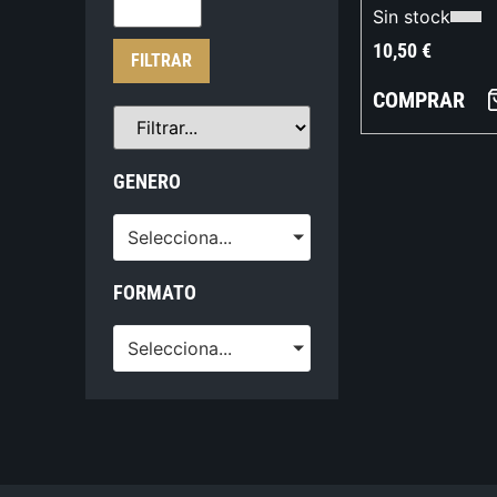
Sin stock
10,50
€
FILTRAR
COMPRAR
GENERO
Selecciona...
FORMATO
Selecciona...