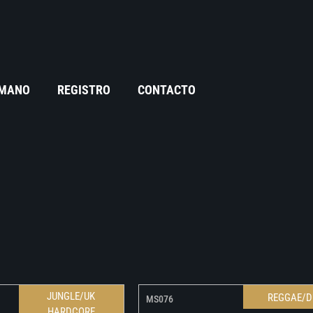
 MANO
REGISTRO
CONTACTO
JUNGLE/UK
REGGAE/D
MS076
HARDCORE