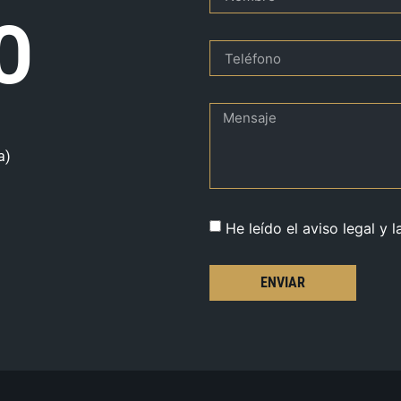
O
a)
He leído el aviso legal y l
ENVIAR