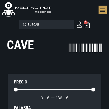
SEGUN
0
CAVE
PRECIO
0
€
—
136
€
PALABRA