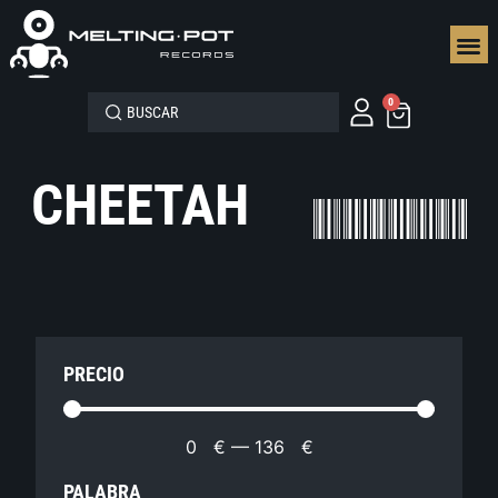
SEGUN
0
CHEETAH
PRECIO
0
€
—
136
€
PALABRA