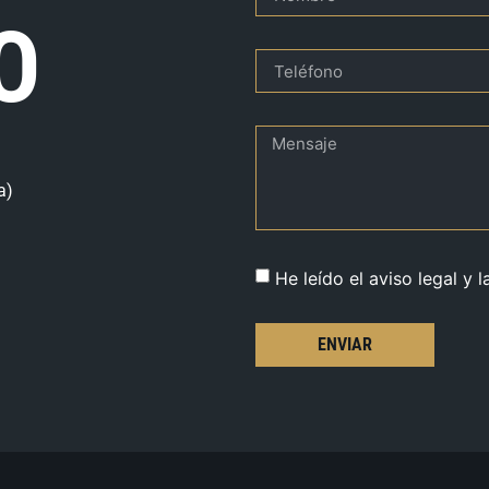
O
a)
He leído el aviso legal y l
ENVIAR