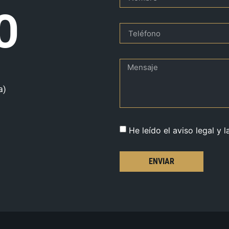
O
a)
He leído el aviso legal y l
ENVIAR