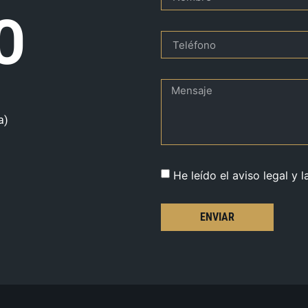
O
a)
He leído el aviso legal y l
ENVIAR