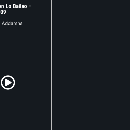
n Lo Bailao –
 09
h Addamns