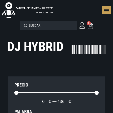
SEGUN
0
DJ HYBRID
PRECIO
0
€
—
136
€
PALABRA