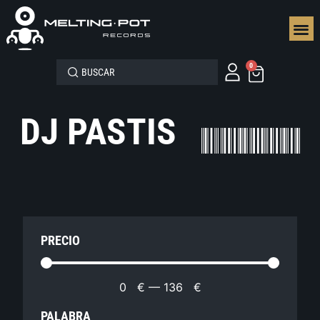
SEGUN
0
DJ PASTIS
PRECIO
0
€
—
136
€
PALABRA