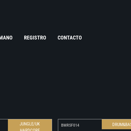
 MANO
REGISTRO
CONTACTO
JUNGLE/UK
DRUM&BA
BMRSF014
HARDCORE