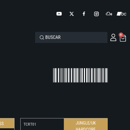
0
JUNGLE/UK
SS
TCRT01
HARDCORE