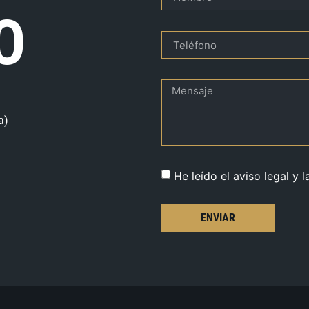
O
a)
He leído el aviso legal y l
ENVIAR