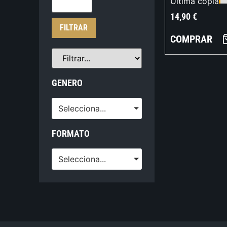
Última copia
14,90
€
FILTRAR
COMPRAR
GENERO
Selecciona...
FORMATO
Selecciona...