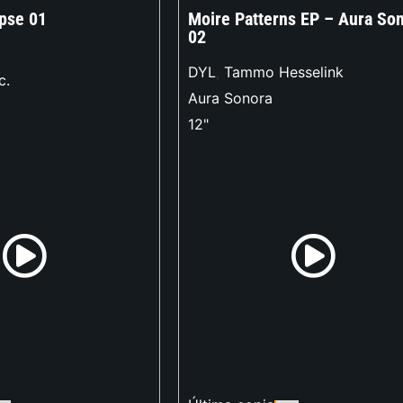
apse 01
Moire Patterns EP – Aura So
02
DYL
,
Tammo Hesselink
c.
Aura Sonora
12"