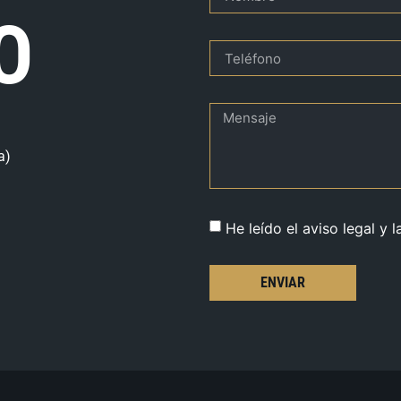
O
a)
He leído el aviso legal y l
ENVIAR