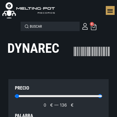
SEGUN
0
DYNAREC
PRECIO
0
€
—
136
€
PALABRA