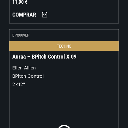
11,90
€
COMPRAR
BPX009LP
TECHNO
Auraa – BPitch Control X 09
Ellen Allien
BPitch Control
2x12"