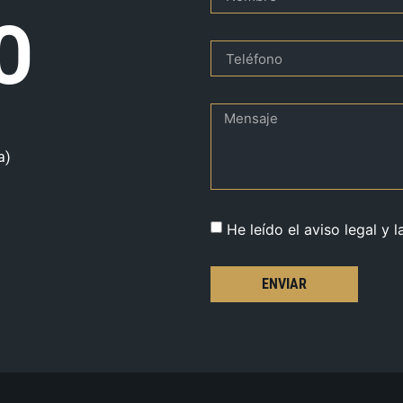
O
a)
He leído el aviso legal y l
ENVIAR