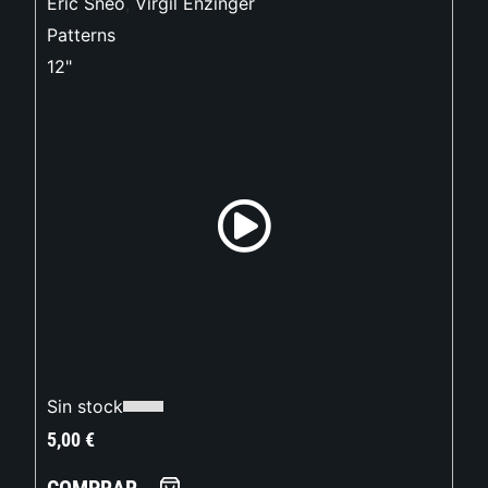
Eric Sneo
,
Virgil Enzinger
Patterns
12"
Sin stock
5,00
€