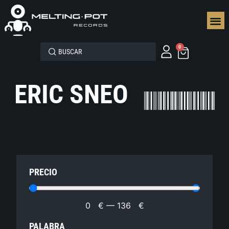
SEGUN
0
ERIC SNEO
PRECIO
0
€
—
136
€
PALABRA