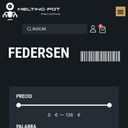
SEGUN
0
FEDERSEN
PRECIO
0
€
—
136
€
PALABRA