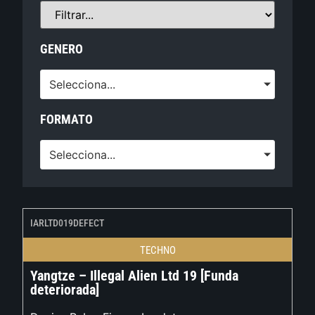
GENERO
Selecciona...
FORMATO
Selecciona...
IARLTD019DEFECT
TECHNO
Yangtze – Illegal Alien Ltd 19 [Funda
deteriorada]