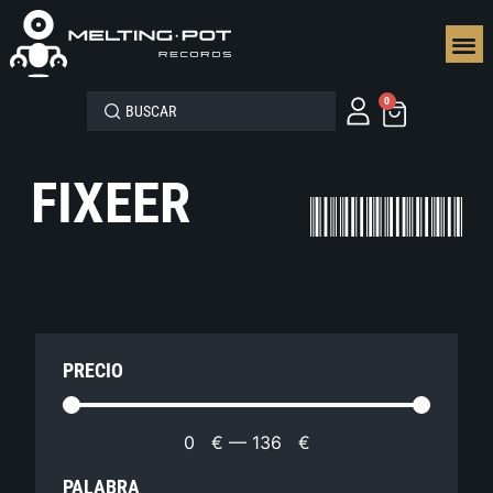
SEGUN
0
FIXEER
PRECIO
0
€
—
136
€
PALABRA