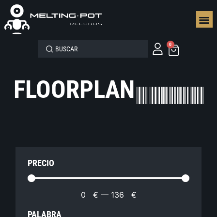
SEGUN
0
FLOORPLAN
PRECIO
0
€
—
136
€
PALABRA