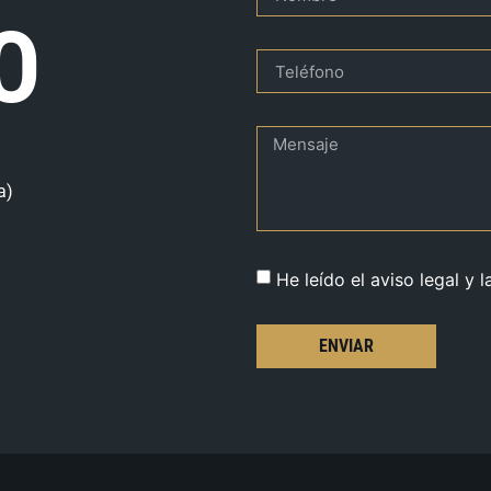
O
a)
He leído el aviso legal y l
ENVIAR