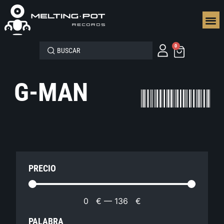
SEGUN
0
G-MAN
PRECIO
0
€
—
136
€
PALABRA