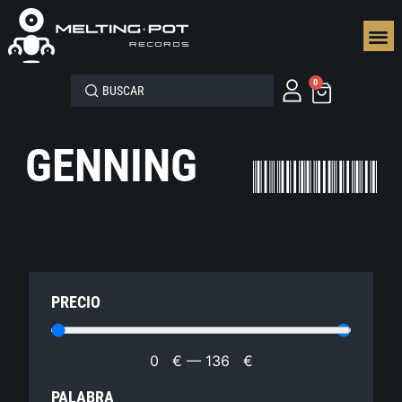
SEGUN
0
GENNING
PRECIO
0
€
—
136
€
PALABRA