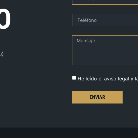
O
a)
He leído el aviso legal y l
ENVIAR