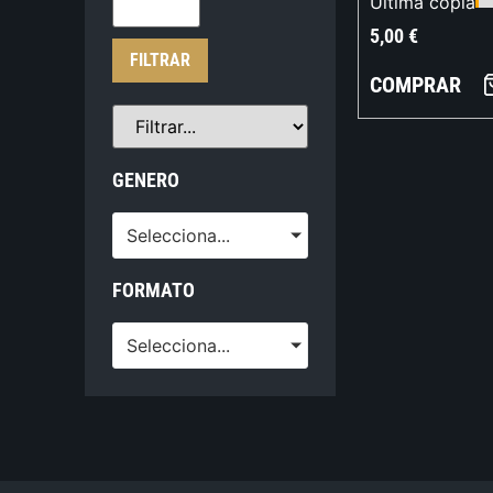
Última copia
5,00
€
FILTRAR
COMPRAR
GENERO
Selecciona...
FORMATO
Selecciona...