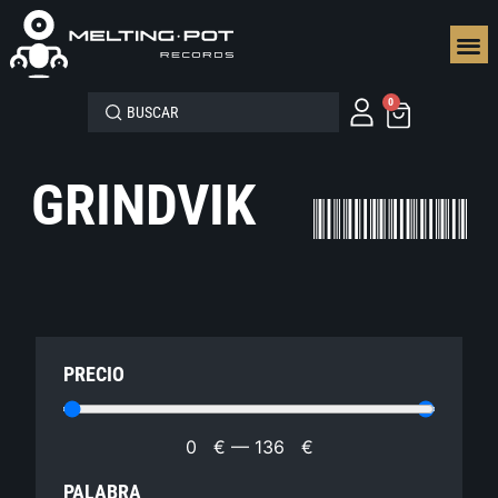
SEGUN
0
GRINDVIK
PRECIO
0
€
—
136
€
PALABRA