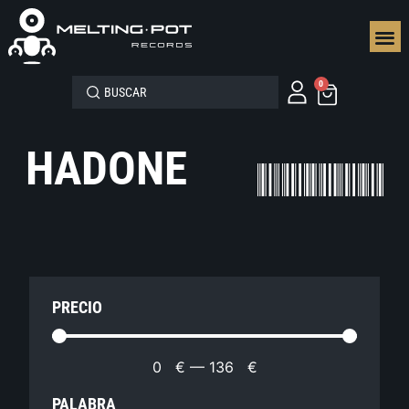
SEGUN
0
HADONE
PRECIO
0
€
—
136
€
PALABRA