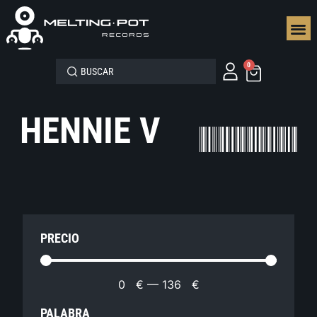
SEGUN
0
HENNIE V
PRECIO
0
€
—
136
€
PALABRA