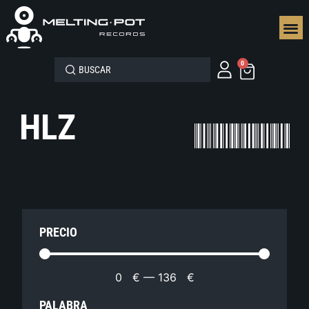
SEGUN
0
HLZ
PRECIO
0
€
—
136
€
PALABRA