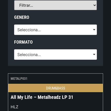
GENERO
Selecciona...
FORMATO
Selecciona...
METALP031
DRUM&BASS
All My Life – Metalheadz LP 31
HLZ