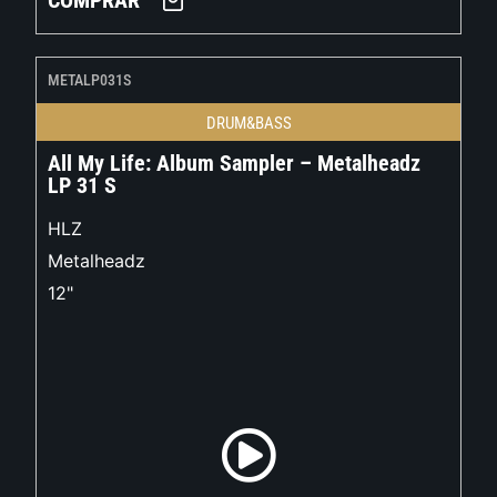
COMPRAR
METALP031S
DRUM&BASS
All My Life: Album Sampler – Metalheadz
LP 31 S
HLZ
Metalheadz
12"