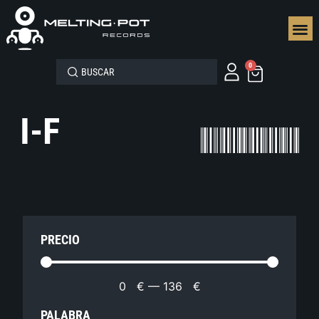
SEGUN
0
I-F
PRECIO
0
€
—
136
€
PALABRA