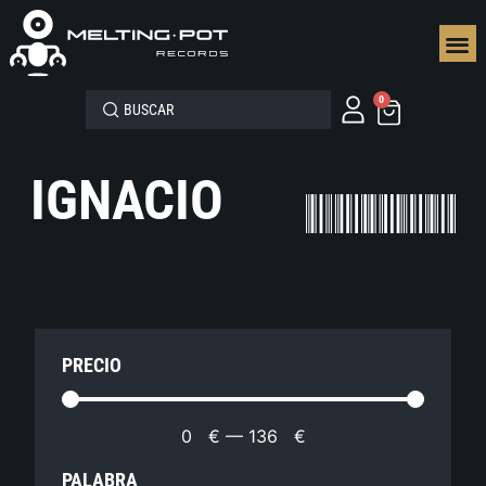
SEGUN
0
IGNACIO
PRECIO
0
€
—
136
€
PALABRA