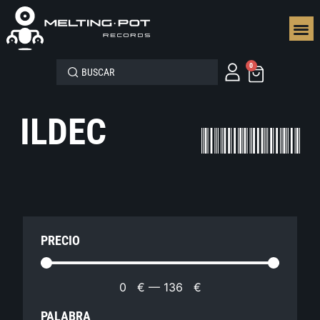
SEGUN
0
ILDEC
PRECIO
0
€
—
136
€
PALABRA