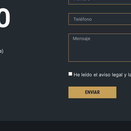
O
a)
He leído el aviso legal y l
ENVIAR