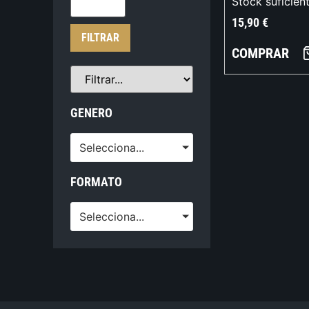
Stock suficien
15,90
€
FILTRAR
COMPRAR
GENERO
Selecciona...
FORMATO
Selecciona...